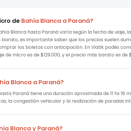
icro
de
Bahía Blanca
a
Paraná
?
ahía Blanca hasta Paraná varía según la fecha de viaje, l
ás barato, es importante saber que los precios suelen au
omprar los boletos con anticipación. En Viatik podés co
aje de micro es de $129.000, y el precio más barato es d
hía Blanca
a
Paraná
?
hasta Paraná tiene una duración aproximada de 11 hs 16 mi
tas, la congestión vehicular y la realización de paradas i
hía Blanca
y
Paraná
?