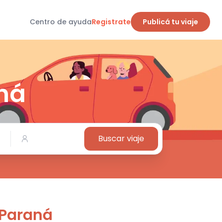
Centro de ayuda
Registrate
Publicá tu viaje
aná
Buscar viaje
 Paraná