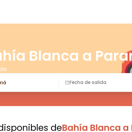
ahía Blanca a Par
cio
Fecha de salida
 disponibles
de
Bahía Blanca a