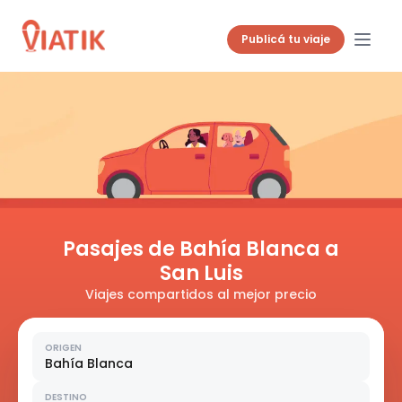
Publicá tu viaje
Pasajes de Bahía Blanca a
San Luis
Viajes compartidos al mejor precio
ORIGEN
Bahía Blanca
DESTINO