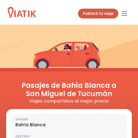
Publicá tu viaje
Pasajes de Bahía Blanca a
San Miguel de Tucumán
Viajes compartidos al mejor precio
ORIGEN
Bahía Blanca
DESTINO