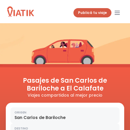
Publicá tu viaje
Pasajes de San Carlos de
Bariloche a El Calafate
Viajes compartidos al mejor precio
ORIGEN
San Carlos de Bariloche
DESTINO