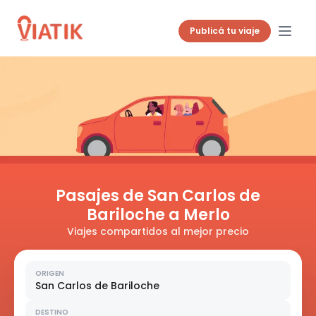
Publicá tu viaje
Pasajes de San Carlos de
Bariloche a Merlo
Viajes compartidos al mejor precio
ORIGEN
San Carlos de Bariloche
DESTINO