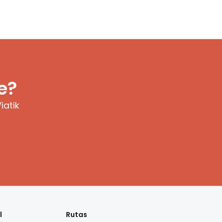
e?
iatik
l
Rutas