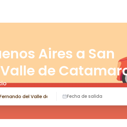
uenos Aires a San
 Valle de Catamar
cio
Fecha de salida