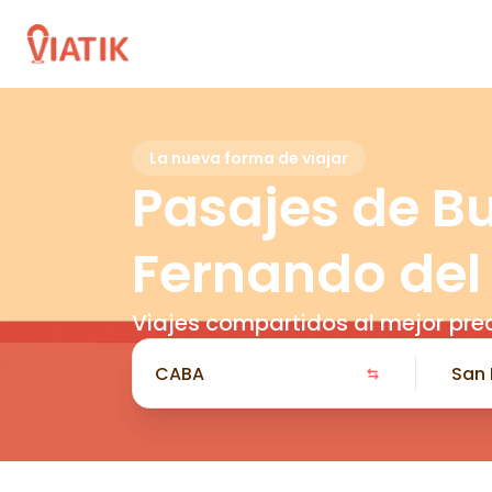
La nueva forma de viajar
Pasajes de B
Fernando del
Viajes compartidos al mejor pre