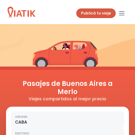
Publicá tu viaje
Pasajes de Buenos Aires a
Merlo
Viajes compartidos al mejor precio
ORIGEN
CABA
DESTINO