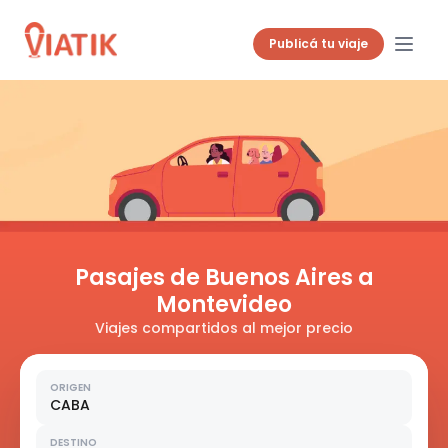
Publicá tu viaje
Pasajes de Buenos Aires a
Montevideo
Viajes compartidos al mejor precio
ORIGEN
CABA
DESTINO