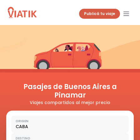
Publicá tu viaje
Pasajes de Buenos Aires a
Pinamar
Viajes compartidos al mejor precio
ORIGEN
CABA
DESTINO