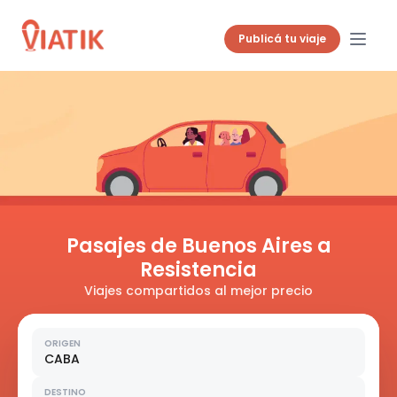
Publicá tu viaje
Pasajes de Buenos Aires a
Resistencia
Viajes compartidos al mejor precio
ORIGEN
CABA
DESTINO