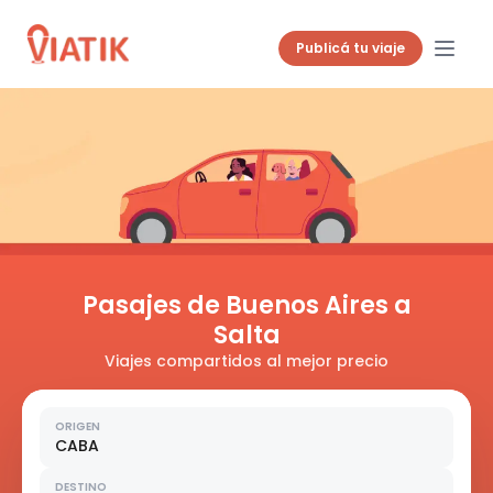
Publicá tu viaje
Pasajes de Buenos Aires a
Salta
Viajes compartidos al mejor precio
ORIGEN
CABA
DESTINO