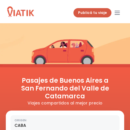
Publicá tu viaje
Pasajes de Buenos Aires a
San Fernando del Valle de
Catamarca
Viajes compartidos al mejor precio
ORIGEN
CABA