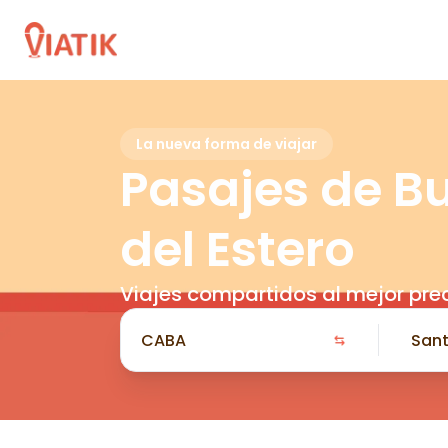
La nueva forma de viajar
Pasajes de B
del Estero
Viajes compartidos al mejor pre