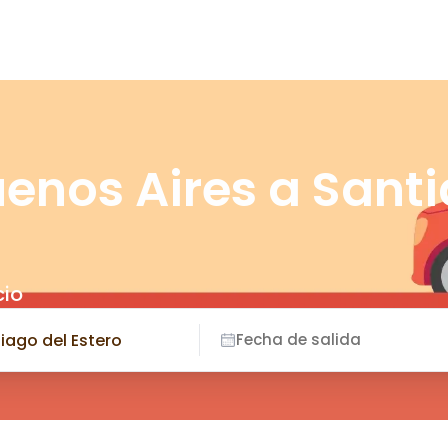
uenos Aires a Sant
cio
Fecha de salida