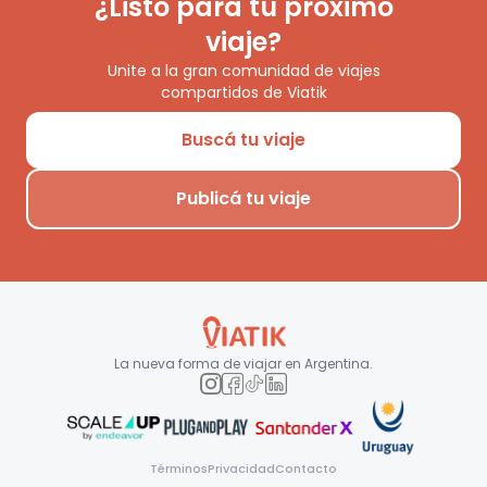
¿Listo para tu próximo
viaje?
Unite a la gran comunidad de viajes
compartidos de Viatik
Buscá tu viaje
Publicá tu viaje
La nueva forma de viajar en
Argentina
.
Términos
Privacidad
Contacto