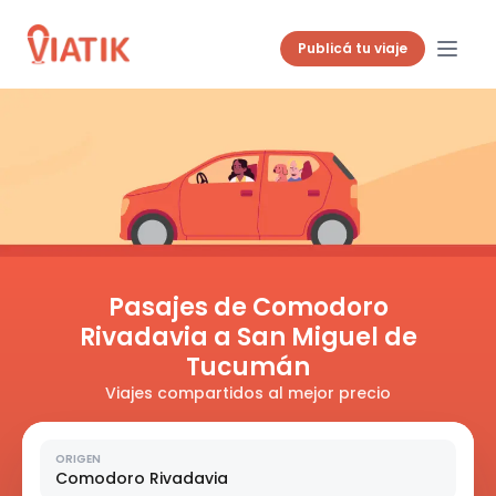
Publicá tu viaje
Pasajes de Comodoro
Rivadavia a San Miguel de
Tucumán
Viajes compartidos al mejor precio
ORIGEN
Comodoro Rivadavia