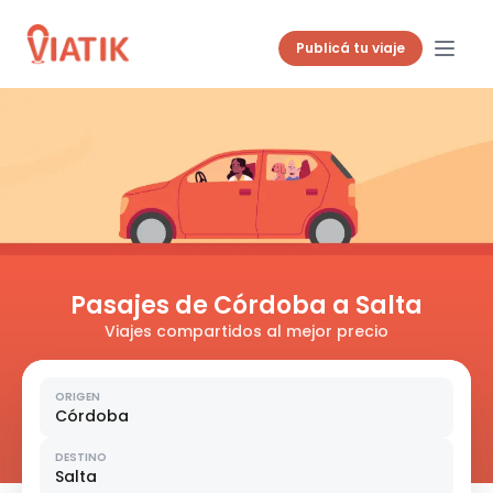
Publicá tu viaje
Pasajes de Córdoba a Salta
Viajes compartidos al mejor precio
ORIGEN
Córdoba
DESTINO
Salta