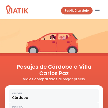
Publicá tu viaje
Pasajes de Córdoba a Villa
Carlos Paz
Viajes compartidos al mejor precio
ORIGEN
Córdoba
DESTINO