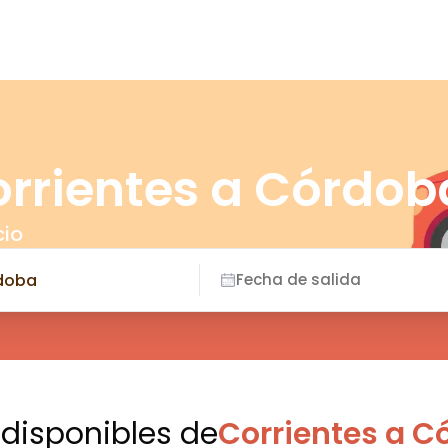
orrientes a Córdob
cio
Fecha de salida
 disponibles
de
Corrientes a C