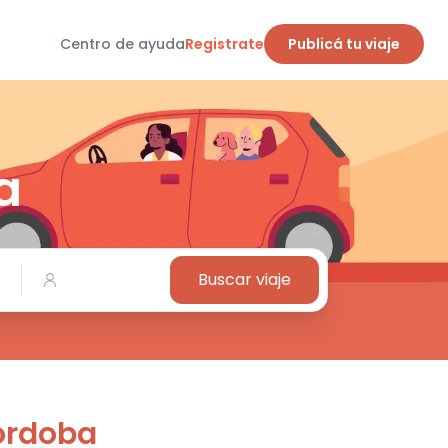
Centro de ayuda
Registrate
Publicá tu viaje
a
Buscar viaje
órdoba