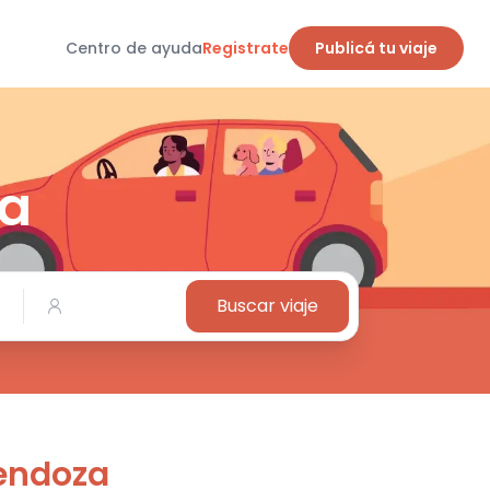
Centro de ayuda
Registrate
Publicá tu viaje
za
Buscar viaje
endoza