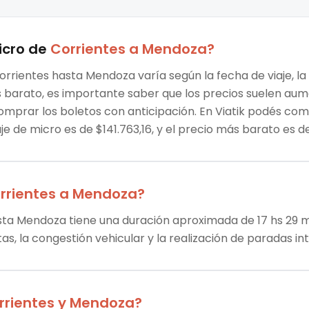
icro
de
Corrientes
a
Mendoza
?
orrientes hasta Mendoza varía según la fecha de viaje, l
ás barato, es importante saber que los precios suelen au
omprar los boletos con anticipación. En Viatik podés co
je de micro es de $141.763,16, y el precio más barato es d
rrientes
a
Mendoza
?
sta Mendoza tiene una duración aproximada de 17 hs 29 mi
tas, la congestión vehicular y la realización de paradas i
rrientes
y
Mendoza
?