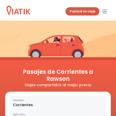
Publicá tu viaje
Pasajes de Corrientes a
Rawson
Viajes compartidos al mejor precio
ORIGEN
Corrientes
DESTINO