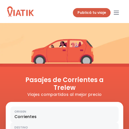
Publicá tu viaje
Pasajes de Corrientes a
Trelew
Viajes compartidos al mejor precio
ORIGEN
Corrientes
DESTINO