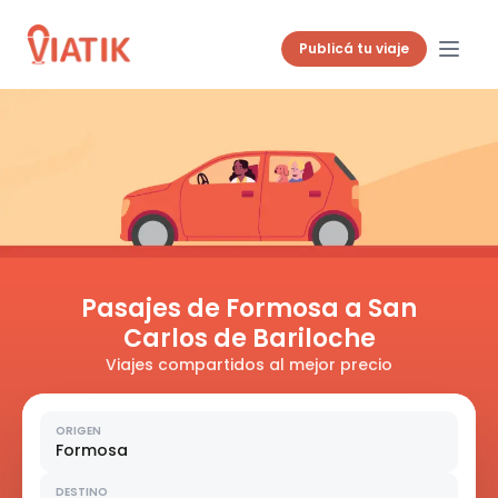
Publicá tu viaje
Pasajes de Formosa a San
Carlos de Bariloche
Viajes compartidos al mejor precio
ORIGEN
Formosa
DESTINO