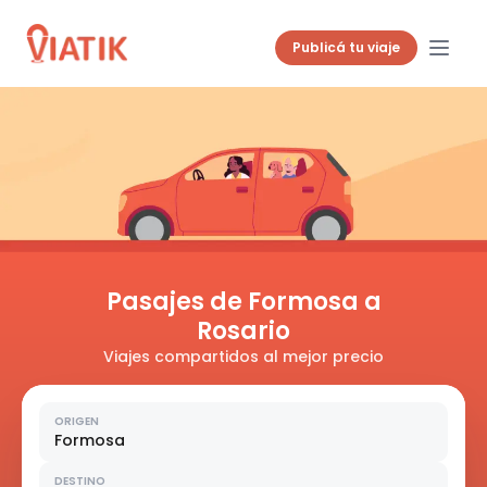
Publicá tu viaje
Pasajes de Formosa a
Rosario
Viajes compartidos al mejor precio
ORIGEN
Formosa
DESTINO