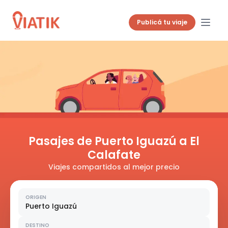
Publicá tu viaje
Pasajes de Puerto Iguazú a El
Calafate
Viajes compartidos al mejor precio
ORIGEN
Puerto Iguazú
DESTINO