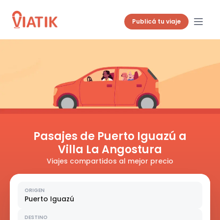
Publicá tu viaje
Pasajes de Puerto Iguazú a
Villa La Angostura
Viajes compartidos al mejor precio
ORIGEN
Puerto Iguazú
DESTINO