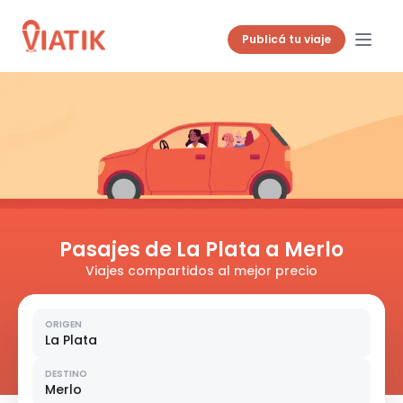
Publicá tu viaje
Pasajes de La Plata a Merlo
Viajes compartidos al mejor precio
ORIGEN
La Plata
DESTINO
Merlo