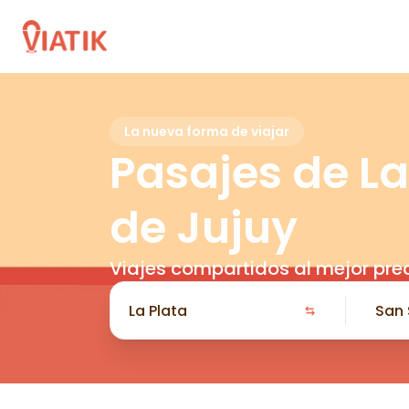
La nueva forma de viajar
Pasajes de La
de Jujuy
Viajes compartidos al mejor pre