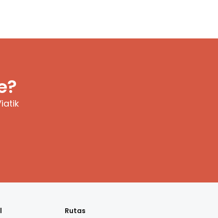
e?
iatik
l
Rutas