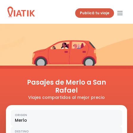
Publicá tu viaje
Pasajes de Merlo a San
Rafael
Viajes compartidos al mejor precio
ORIGEN
Merlo
DESTINO