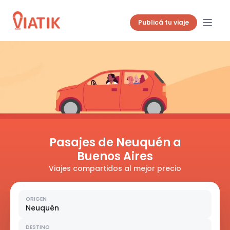
Publicá tu viaje
Pasajes de Neuquén a
Buenos Aires
Viajes compartidos al mejor precio
ORIGEN
Neuquén
DESTINO