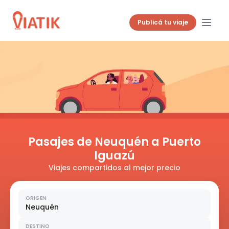
Publicá tu viaje
Pasajes de Neuquén a Puerto
Iguazú
Viajes compartidos al mejor precio
ORIGEN
Neuquén
DESTINO