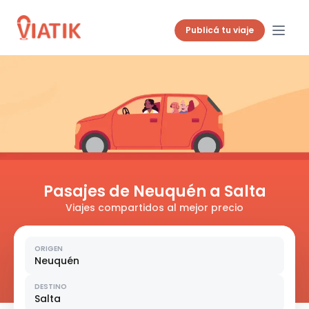
Publicá tu viaje
Pasajes de Neuquén a Salta
Viajes compartidos al mejor precio
ORIGEN
Neuquén
DESTINO
Salta