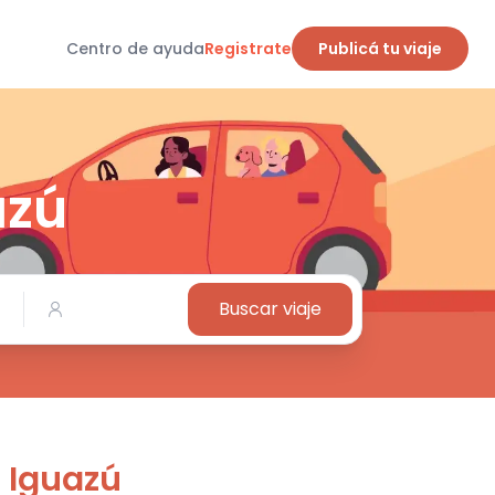
Centro de ayuda
Registrate
Publicá tu viaje
azú
Buscar viaje
 Iguazú