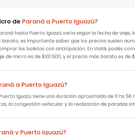
icro
de
Paraná
a
Puerto Iguazú
?
araná hasta Puerto Iguazú varía según la fecha de viaje, 
ás barato, es importante saber que los precios suelen au
omprar los boletos con anticipación. En Viatik podés co
je de micro es de $101.500, y el precio más barato es de 
raná
a
Puerto Iguazú
?
Puerto Iguazú tiene una duración aproximada de 11 hs 56 m
tas, la congestión vehicular y la realización de paradas i
raná
y
Puerto Iguazú
?