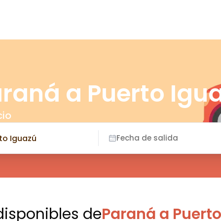
araná a Puerto Igu
cio
Fecha de salida
disponibles
de
Paraná a Puerto