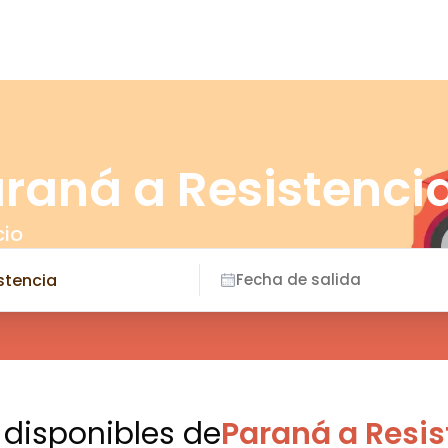
araná a Resistenci
cio
Fecha de salida
 disponibles
de
Paraná a Resis