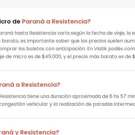
icro
de
Paraná
a
Resistencia
?
araná hasta Resistencia varía según la fecha de viaje, la
ás barato, es importante saber que los precios suelen au
omprar los boletos con anticipación. En Viatik podés co
aje de micro es de $45.000, y el precio más barato es d
raná
a
Resistencia
?
Resistencia tiene una duración aproximada de 6 hs 57 min.
 congestión vehicular y la realización de paradas intermed
raná
y
Resistencia
?