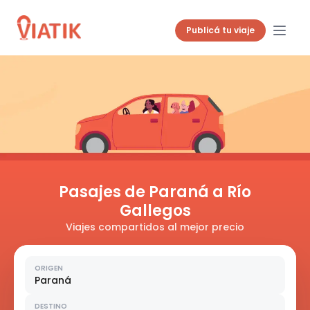
Publicá tu viaje
Pasajes de Paraná a Río
Gallegos
Viajes compartidos al mejor precio
ORIGEN
Paraná
DESTINO