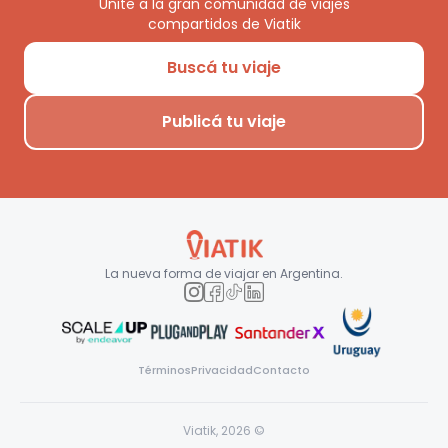
Unite a la gran comunidad de viajes
compartidos de Viatik
Buscá tu viaje
Publicá tu viaje
La nueva forma de viajar en
Argentina
.
Términos
Privacidad
Contacto
Viatik,
2026
©