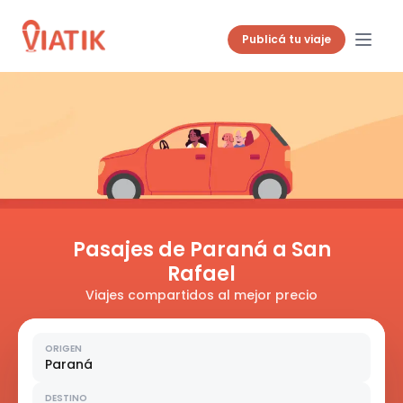
Publicá tu viaje
Pasajes de Paraná a San
Rafael
Viajes compartidos al mejor precio
ORIGEN
Paraná
DESTINO