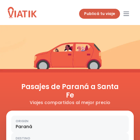
Publicá tu viaje
Pasajes de Paraná a Santa
Fe
Viajes compartidos al mejor precio
ORIGEN
Paraná
DESTINO