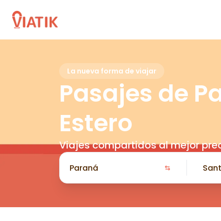
La nueva forma de viajar
Pasajes de P
Estero
Viajes compartidos al mejor pre