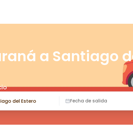
araná a Santiago d
cio
Fecha de salida