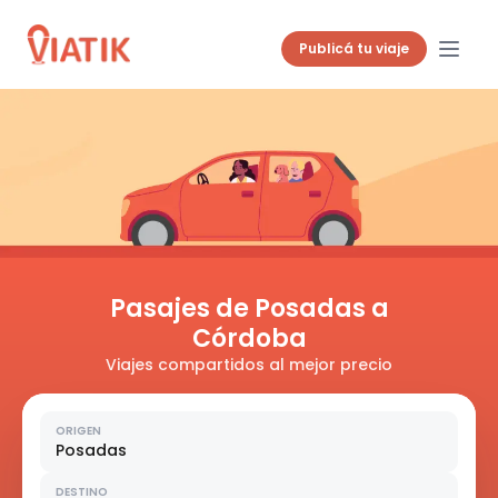
Publicá tu viaje
Pasajes de Posadas a
Córdoba
Viajes compartidos al mejor precio
ORIGEN
Posadas
DESTINO