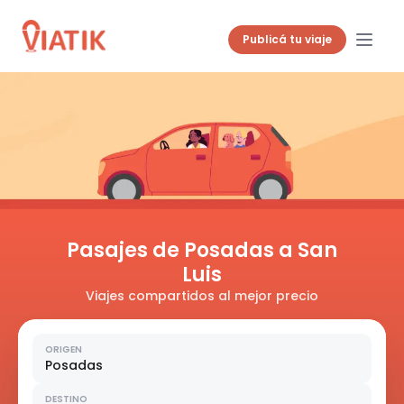
Publicá tu viaje
Pasajes de Posadas a San
Luis
Viajes compartidos al mejor precio
ORIGEN
Posadas
DESTINO