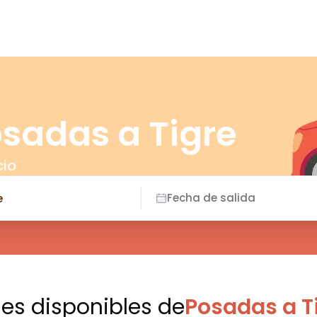
osadas a Tigre
cio
Fecha de salida
jes disponibles
de
Posadas a T