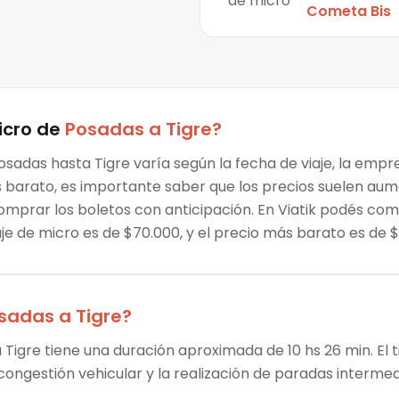
de micro
Cometa Bis
icro
de
Posadas
a
Tigre
?
osadas hasta Tigre varía según la fecha de viaje, la empr
ás barato, es importante saber que los precios suelen au
omprar los boletos con anticipación. En Viatik podés co
aje de micro es de $70.000, y el precio más barato es de 
sadas
a
Tigre
?
 Tigre tiene una duración aproximada de 10 hs 26 min. El t
 congestión vehicular y la realización de paradas intermed