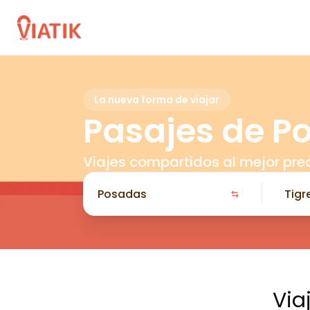
La nueva forma de viajar
Pasajes de P
Viajes compartidos al mejor pre
Via