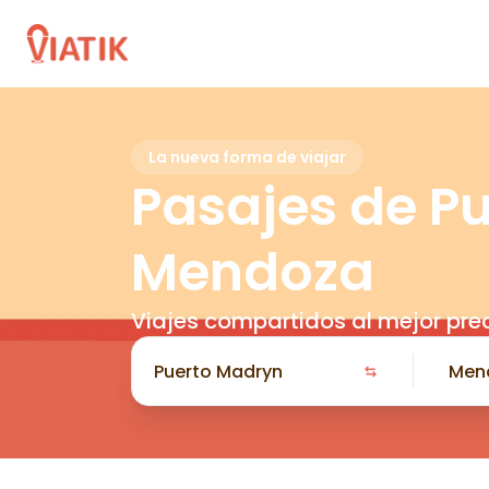
La nueva forma de viajar
Pasajes de P
Mendoza
Viajes compartidos al mejor pre