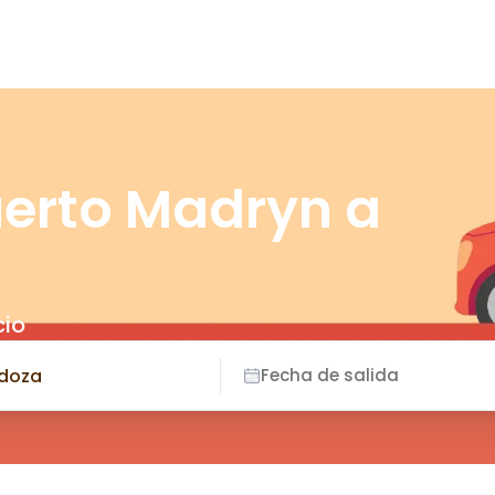
uerto Madryn a
cio
Fecha de salida