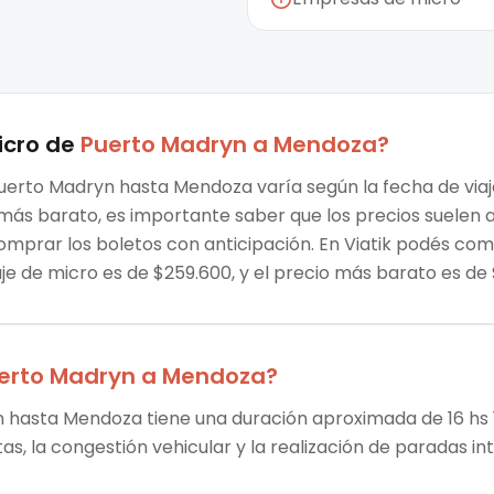
icro
de
Puerto Madryn
a
Mendoza
?
Puerto Madryn hasta Mendoza varía según la fecha de viaj
je más barato, es importante saber que los precios suele
omprar los boletos con anticipación. En Viatik podés co
aje de micro es de $259.600, y el precio más barato es 
erto Madryn
a
Mendoza
?
n hasta Mendoza tiene una duración aproximada de 16 hs 12
tas, la congestión vehicular y la realización de paradas i