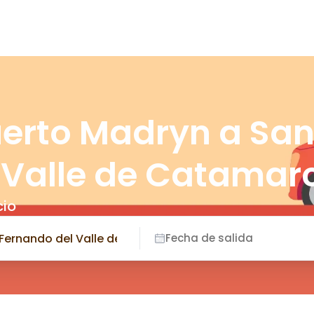
uerto Madryn a Sa
 Valle de Catamar
cio
Fecha de salida