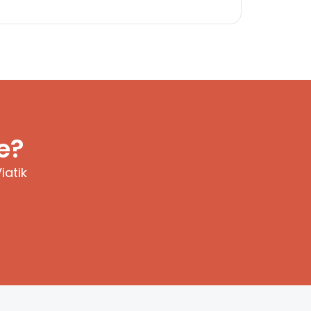
e?
iatik