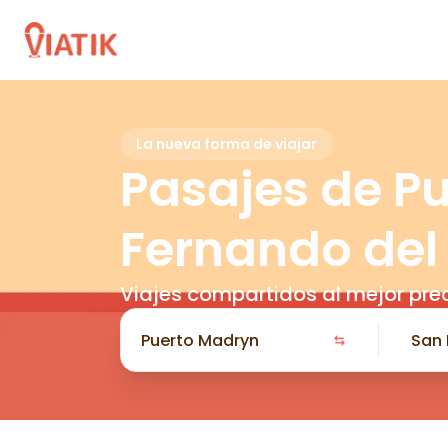
La nueva forma de viajar
Pasajes de P
Fernando del
Viajes compartidos al mejor pre