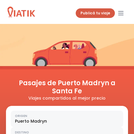
Publicá tu viaje
Pasajes de Puerto Madryn a
Santa Fe
Viajes compartidos al mejor precio
ORIGEN
Puerto Madryn
DESTINO