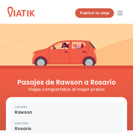
Publicá tu viaje
Pasajes de Rawson a Rosario
Viajes compartidos al mejor precio
ORIGEN
Rawson
DESTINO
Rosario