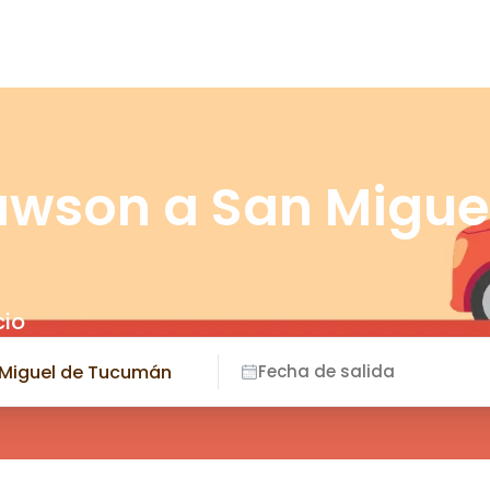
awson a San Migue
cio
Fecha de salida