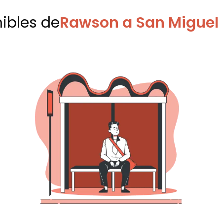
nibles
de
Rawson a San Migue