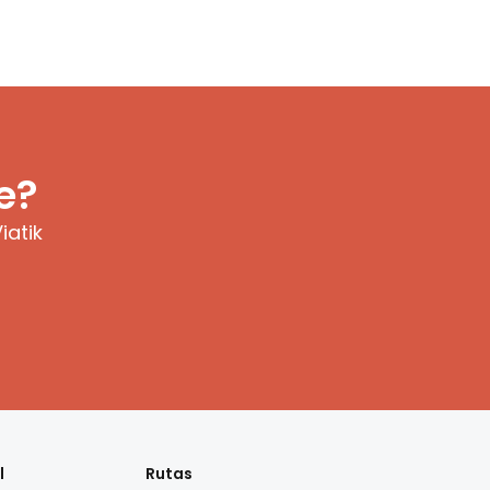
e?
iatik
l
Rutas