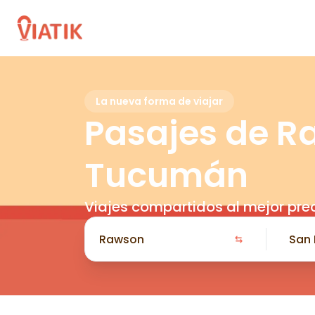
La nueva forma de viajar
Pasajes de R
Tucumán
Viajes compartidos al mejor pre