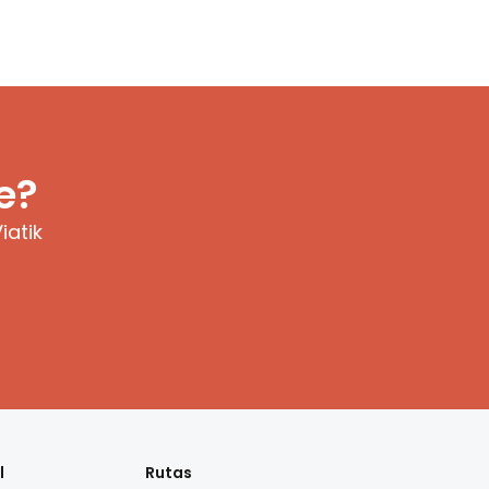
e?
iatik
l
Rutas