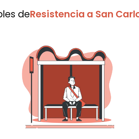
bles
de
Resistencia a San Carl