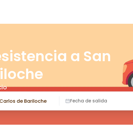
sistencia a San
iloche
cio
Fecha de salida