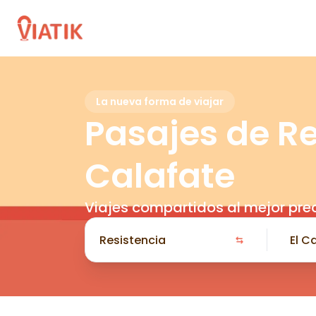
La nueva forma de viajar
Pasajes de Re
Calafate
Viajes compartidos al mejor pre