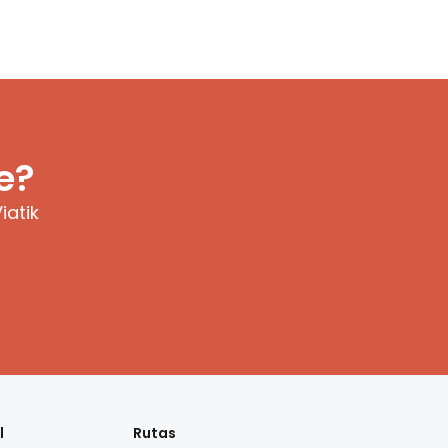
e?
iatik
l
Rutas