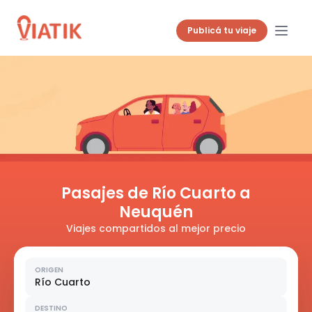
Publicá tu viaje
Pasajes de Río Cuarto a
Neuquén
Viajes compartidos al mejor precio
ORIGEN
Río Cuarto
DESTINO