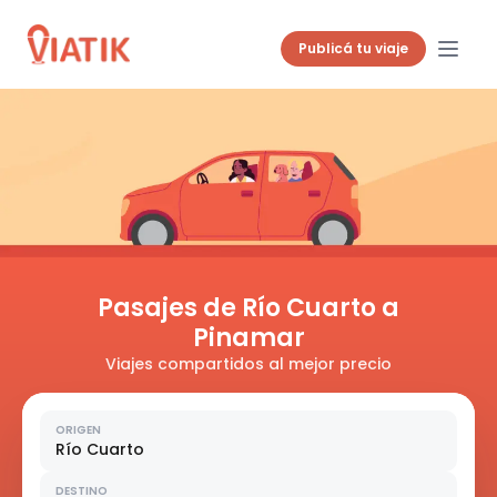
Publicá tu viaje
Pasajes de Río Cuarto a
Pinamar
Viajes compartidos al mejor precio
ORIGEN
Río Cuarto
DESTINO